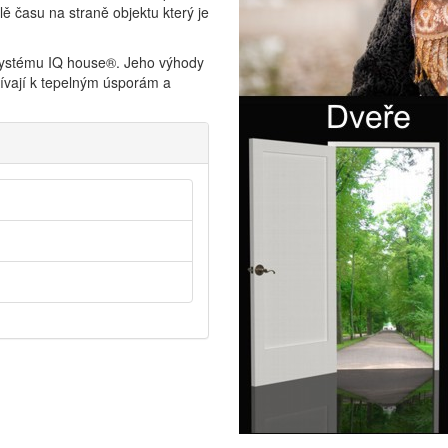
lě času na straně objektu který je
 systému IQ house®. Jeho výhody
pívají k tepelným úsporám a