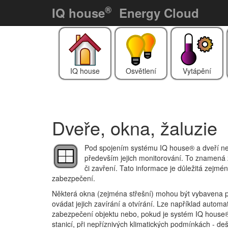
®
IQ house
Energy Cloud
IQ house
Osvětlení
Vytápění
Dveře, okna, žaluzie
Pod spojením systému IQ house® a dveří neb
především jejich monitorování. To znamená zj
či zavření. Tato informace je důležitá zejmé
zabezpečení.
Některá okna (zejména střešní) mohou být vybavena 
ovádat jejich zavírání a otvírání. Lze například automa
zabezpečení objektu nebo, pokud je systém IQ house
stanicí, při nepříznivých klimatických podmínkách - de