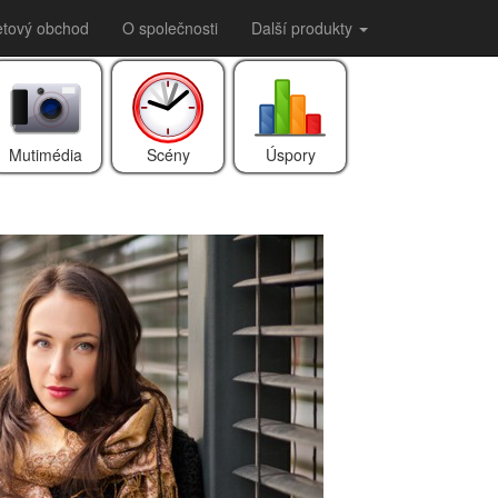
etový obchod
O společnosti
Další produkty
Mutimédia
Scény
Úspory