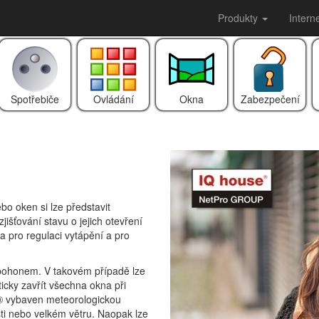
Produkty
Intern
Spotřebiče
Ovládání
Okna
Zabezpečení
o oken si lze představit
išťování stavu o jejich otevření
na pro regulaci vytápění a pro
pohonem. V takovém případě lze
ticky zavřít všechna okna při
® vybaven meteorologickou
šti nebo velkém větru. Naopak lze